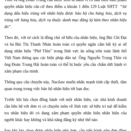
quyền nhãn hiệu căn cứ theo điểm a khoản 1 điều 129 Luật SHTT:
“Sử
dụng dấu hiệu trùng với nhãn hiệu được bảo hộ cho hàng hóa, dịch vụ
trùng với hàng hóa, dịch vụ thuộc danh mục đăng ký kèm theo nhãn hiệu
đó”
.
Theo đó, với tư cách là đồng chủ sở hữu của nhãn hiệu, ông Bùi Chí Đạt
và bà Bùi Thị Thanh Nhàn hoàn toàn có quyền ngăn cấm bất kỳ ai sử
dụng nhãn hiệu “Phở Thìn” trong lĩnh vực ăn uống trên toàn lãnh thổ
Việt Nam thông qua các biện pháp dân sự. Ông Nguyễn Trọng Thìn và
ông Đoàn Trung Hải hoàn toàn có thể bị buộc yêu cầu chấm dứt hành vi
xâm phạm của mình.
Thông qua câu chuyện này, Nacilaw muốn nhấn mạnh tính cấp thiết, tầm
quan trọng trong việc bảo hộ nhãn hiệu tới bạn đọc.
Trước khi lựa chọn đồng hành với một nhãn hiệu, các nhà kinh doanh
cần liên hệ với đơn vị có chuyên môn về lĩnh vực sở hữu trí tuệ để kiểm
tra nhãn hiệu đó có đang xâm phạm quyền nhãn hiệu nhãn hiệu của
người khác hay không và khả năng đăng ký như thế nào.
Sau khi lựa chọn được nhãn hiệu phù hợp, cần tiến hành nộp đơn đăng