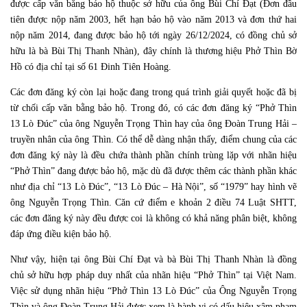
được cấp văn bằng bảo hộ thuộc sở hữu của ông Bùi Chí Đạt (Đơn đầu
tiên được nộp năm 2003, hết hạn bảo hộ vào năm 2013 và đơn thứ hai
nộp năm 2014, đang được bảo hộ tới ngày 26/12/2024, có đồng chủ sở
hữu là bà Bùi Thị Thanh Nhàn), đây chính là thương hiệu Phở Thìn Bờ
Hồ có địa chỉ tại số 61 Đinh Tiên Hoàng.
Các đơn đăng ký còn lại hoặc đang trong quá trình giải quyết hoặc đã bị
từ chối cấp văn bằng bảo hộ. Trong đó, có các đơn đăng ký “Phở Thìn
13 Lò Đúc” của ông Nguyễn Trọng Thìn hay của ông Đoàn Trung Hải –
truyền nhân của ông Thìn. Có thể dễ dàng nhận thấy, điểm chung của các
đơn đăng ký này là đều chứa thành phần chính trùng lặp với nhãn hiệu
“Phở Thìn” đang được bảo hộ, mặc dù đã được thêm các thành phần khác
như địa chỉ “13 Lò Đúc”, “13 Lò Đúc – Hà Nội”, số “1979” hay hình vẽ
ông Nguyễn Trọng Thìn. Căn cứ điểm e khoản 2 điều 74 Luật SHTT,
các đơn đăng ký này đều được coi là không có khả năng phân biệt, không
đáp ứng điều kiện bảo hộ.
Như vậy, hiện tại ông Bùi Chí Đạt và bà Bùi Thị Thanh Nhàn là đồng
chủ sở hữu hợp pháp duy nhất của nhãn hiệu “Phở Thìn” tại Việt Nam.
Việc sử dụng nhãn hiệu “Phở Thìn 13 Lò Đúc” của Ông Nguyễn Trọng
Thìn và ông Đoàn Trung Hải được xem là hành vi có dấu hiệu xâm phạm