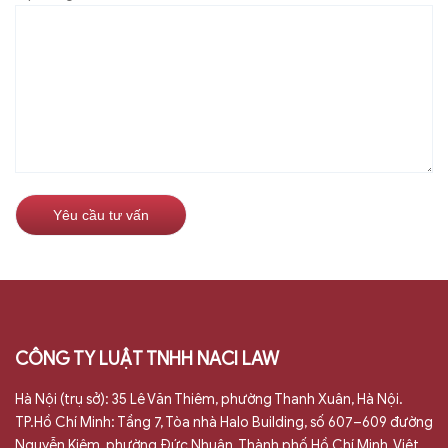
CÔNG TY LUẬT TNHH NACI LAW
Hà Nội (trụ sở): 35 Lê Văn Thiêm, phường Thanh Xuân, Hà Nội.
TP.Hồ Chí Minh: Tầng 7, Tòa nhà Halo Building, số 607–609 đường
Nguyễn Kiệm, phường Đức Nhuận, Thành phố Hồ Chí Minh, Việt