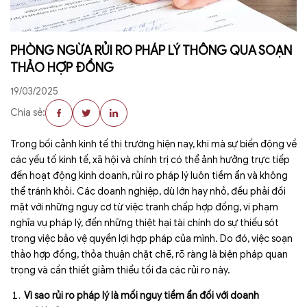
PHÒNG NGỪA RỦI RO PHÁP LÝ THÔNG QUA SOẠN
THẢO HỢP ĐỒNG
19/03/2025
Chia sẻ:
Trong bối cảnh kinh tế thị trường hiện nay, khi mà sự biến động về
các yếu tố kinh tế, xã hội và chính trị có thể ảnh hưởng trực tiếp
đến hoạt động kinh doanh, rủi ro pháp lý luôn tiềm ẩn và không
thể tránh khỏi. Các doanh nghiệp, dù lớn hay nhỏ, đều phải đối
mặt với những nguy cơ từ việc tranh chấp hợp đồng, vi phạm
nghĩa vụ pháp lý, đến những thiệt hại tài chính do sự thiếu sót
trong việc bảo vệ quyền lợi hợp pháp của mình. Do đó, việc soạn
thảo hợp đồng, thỏa thuận chặt chẽ, rõ ràng là biện pháp quan
trọng và cần thiết giảm thiểu tối đa các rủi ro này.
Vì sao rủi ro pháp lý là mối nguy tiềm ẩn đối với doanh