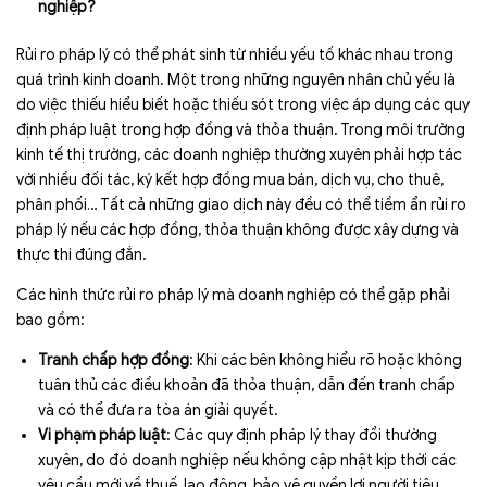
nghiệp?
Rủi ro pháp lý có thể phát sinh từ nhiều yếu tố khác nhau trong
quá trình kinh doanh. Một trong những nguyên nhân chủ yếu là
do việc thiếu hiểu biết hoặc thiếu sót trong việc áp dụng các quy
định pháp luật trong hợp đồng và thỏa thuận. Trong môi trường
kinh tế thị trường, các doanh nghiệp thường xuyên phải hợp tác
với nhiều đối tác, ký kết hợp đồng mua bán, dịch vụ, cho thuê,
phân phối… Tất cả những giao dịch này đều có thể tiềm ẩn rủi ro
pháp lý nếu các hợp đồng, thỏa thuận không được xây dựng và
thực thi đúng đắn.
Các hình thức rủi ro pháp lý mà doanh nghiệp có thể gặp phải
bao gồm:
Tranh chấp hợp đồng
: Khi các bên không hiểu rõ hoặc không
tuân thủ các điều khoản đã thỏa thuận, dẫn đến tranh chấp
và có thể đưa ra tòa án giải quyết.
Vi phạm pháp luật
: Các quy định pháp lý thay đổi thường
xuyên, do đó doanh nghiệp nếu không cập nhật kịp thời các
yêu cầu mới về thuế, lao động, bảo vệ quyền lợi người tiêu