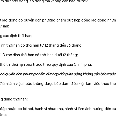
ấm dứt hợp đồng lao động mà không cần báo trước?
gười lao động có quyền đơn phương chấm dứt hợp đồng lao động như
ư sau:
g xác định thời hạn;
ịnh thời hạn có thời hạn từ 12 tháng đến 36 tháng;
LĐ xác định thời hạn có thời hạn dưới 12 tháng;
thù thì thời hạn báo trước theo quy định của Chính phủ.
Đ có quyền đơn phương chấm dứt hợp đồng lao động không cần báo trước
 điểm làm việc hoặc không được bảo đảm điều kiện làm việc theo th
g đúng thời hạn;
đập hoặc có lời nói, hành vi nhục mạ, hành vi làm ảnh hưởng đến s
ộng;