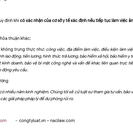
uy định khi
có xác nhận của cơ sở y tế xác định nếu tiếp tục làm việc ả
thỏa thuận khác;
n không trung thực như
:
công việc, địa điểm làm việc, điều kiện làm việ
sinh lao động, tiền lương, hình thức trả lương, bảo hiểm xã hội, bảo hiểm y t
t kinh doanh, bảo vệ bí mật công nghệ và vấn đề khác liên quan trực ti
o động yêu cầu.
ng
à có nhiều năm kinh nghiệm. Chúng tôi sẽ cử luật sư tham gia tư vấn, bảo 
các giải pháp pháp lý để dự phòng rủi ro.
com
- congtyluat.vn – nacilaw.com