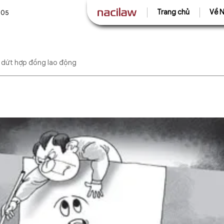
Trang chủ
Về N
505
dứt hợp đồng lao động