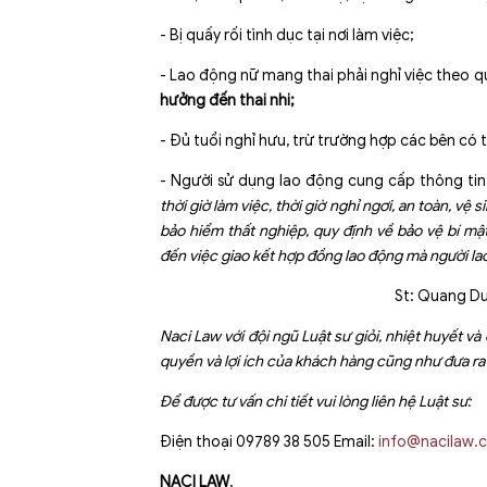
- Bị quấy rối tình dục tại nơi làm việc;
- Lao động nữ mang thai phải nghỉ việc theo q
hưởng đến thai nhi;
- Đủ tuổi nghỉ hưu, trừ trường hợp các bên có 
- Người sử dụng lao động cung cấp thông ti
thời giờ làm việc, thời giờ nghỉ ngơi, an toàn, vệ 
bảo hiểm thất nghiệp, quy định về bảo vệ bí mậ
đến việc giao kết hợp đồng lao động mà người la
St: Quang Dươ
Naci Law với đội ngũ Luật sư giỏi, nhiệt huyết v
quyền và lợi ích của khách hàng cũng như đưa ra 
Để được tư vấn chi tiết vui lòng liên hệ Luật sư:
Điện thoại 09789 38 505 Email:
info@nacilaw.
NACI LAW
,