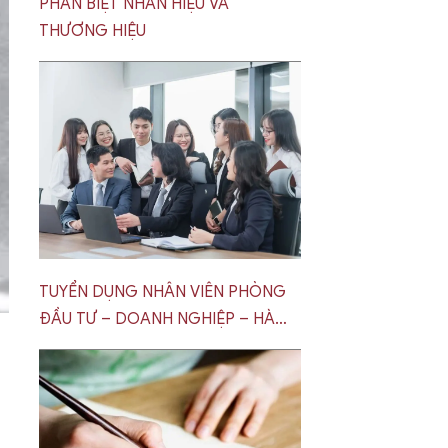
PHÂN BIỆT NHÃN HIỆU VÀ
THƯƠNG HIỆU
TUYỂN DỤNG NHÂN VIÊN PHÒNG
ĐẦU TƯ – DOANH NGHIỆP – HÀ
NỘI