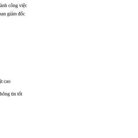
hành công việc
 ban giám đốc
ật cao
hông tin tốt