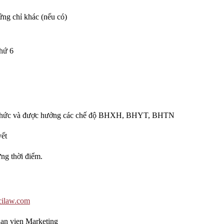
ứng chỉ khác (nếu có)
thứ 6
h thức và được hưởng các chế độ BHXH, BHYT, BHTN
yết
ng thời điểm.
ilaw.com
han vien Marketing