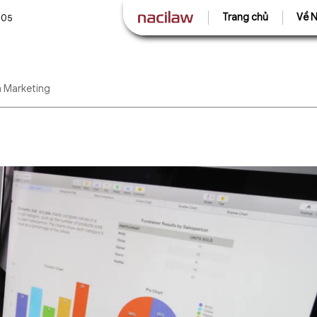
Trang chủ
Về N
505
n Marketing