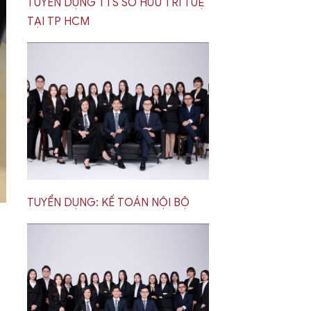
TUYỂN DỤNG TTS SỞ HỮU TRÍ TUỆ
TẠI TP HCM
TUYỂN DỤNG: KẾ TOÁN NỘI BỘ