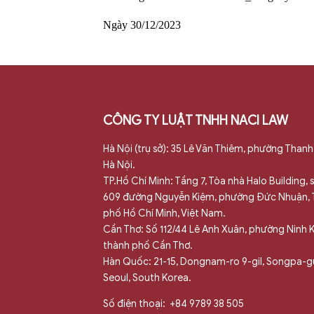
Ngày 30/12/2023
CÔNG TY LUẬT TNHH NACI LAW
Hà Nội (trụ sở): 35 Lê Văn Thiêm, phường Thanh
Hà Nội.
TP.Hồ Chí Minh: Tầng 7, Tòa nhà Halo Building,
609 đường Nguyễn Kiệm, phường Đức Nhuận,
phố Hồ Chí Minh, Việt Nam.
Cần Thơ: Số 112/44 Lê Anh Xuân, phường Ninh K
thành phố Cần Thơ.
Hàn Quốc: 21-15, Dongnam-ro 9-gil, Songpa-g
Seoul, South Korea.
Số điện thoại:
+84 9789 38 505