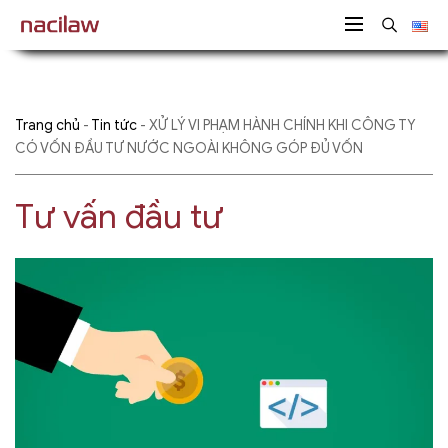
Trang chủ
-
Tin tức
-
XỬ LÝ VI PHẠM HÀNH CHÍNH KHI CÔNG TY
CÓ VỐN ĐẦU TƯ NƯỚC NGOÀI KHÔNG GÓP ĐỦ VỐN
Tư vấn đầu tư