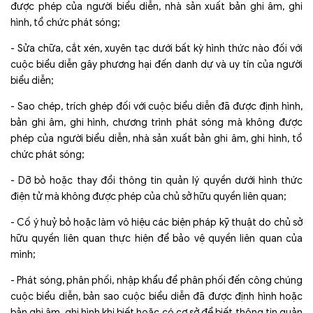
được phép của người biểu diễn, nhà sản xuất bản ghi âm, ghi
hình, tổ chức phát sóng;
- Sửa chữa, cắt xén, xuyên tạc dưới bất kỳ hình thức nào đối với
cuộc biểu diễn gây phương hại đến danh dự và uy tín của người
biểu diễn;
- Sao chép, trích ghép đối với cuộc biểu diễn đã được định hình,
bản ghi âm, ghi hình, chương trình phát sóng mà không được
phép của người biểu diễn, nhà sản xuất bản ghi âm, ghi hình, tổ
chức phát sóng;
- Dỡ bỏ hoặc thay đổi thông tin quản lý quyền dưới hình thức
điện tử mà không được phép của chủ sở hữu quyền liên quan;
- Cố ý huỷ bỏ hoặc làm vô hiệu các biện pháp kỹ thuật do chủ sở
hữu quyền liên quan thực hiện để bảo vệ quyền liên quan của
mình;
- Phát sóng, phân phối, nhập khẩu để phân phối đến công chúng
cuộc biểu diễn, bản sao cuộc biểu diễn đã được định hình hoặc
bản ghi âm, ghi hình khi biết hoặc có cơ sở để biết thông tin quản