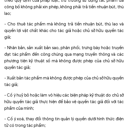
theo quy định của pháp luật, trừ trường sử dụng tác phẩm đã
công bố không phải xin phép, không phải trả tiền nhuận bút, thù
lao;
- Cho thuê tác phẩm mà không trả tiền nhuận bút, thù lao và
quyền lợi vật chất khác cho tác giả hoặc chủ sở hữu quyền tác
giả;
- Nhân bản, sản xuất bản sao, phân phối, trưng bày hoặc truyền
đạt tác phẩm đến công chúng qua mạng truyền thông và các
phương tiện kỹ thuật số mà không được phép của chủ sở hữu
quyền tác giả;
- Xuất bản tác phẩm mà không được phép của chủ sở hữu quyền
tác giả;
- Cố ý huỷ bỏ hoặc làm vô hiệu các biện pháp kỹ thuật do chủ sở
hữu quyền tác giả thực hiện để bảo vệ quyền tác giả đối với tác
phẩm của mình;
- Cố ý xoá, thay đổi thông tin quản lý quyền dưới hình thức điện
tử có trong tác phẩm;