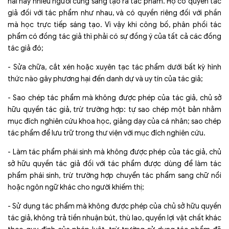
hai hay nhiều người cùng sáng tạo ra tác phẩm. Họ có quyền tác
giả đối với tác phẩm như nhau, và có quyền riêng đối với phần
mà học trực tiếp sáng tạo. Vì vậy khi công bố, phân phối tác
phẩm có đồng tác giả thì phải có sự đồng ý của tất cả các đồng
tác giả đó;
- Sửa chữa, cắt xén hoặc xuyên tạc tác phẩm dưới bất kỳ hình
thức nào gây phương hại đến danh dự và uy tín của tác giả;
- Sao chép tác phẩm mà không được phép của tác giả, chủ sở
hữu quyền tác giả, trừ trường hợp: tự sao chép một bản nhằm
mục đích nghiên cứu khoa học, giảng dạy của cá nhân; sao chép
tác phẩm để lưu trữ trong thư viện với mục đích nghiên cứu.
- Làm tác phẩm phái sinh mà không được phép của tác giả, chủ
sở hữu quyền tác giả đối với tác phẩm được dùng để làm tác
phẩm phái sinh, trừ trường hợp chuyển tác phẩm sang chữ nổi
hoặc ngôn ngữ khác cho người khiếm thị;
- Sử dụng tác phẩm mà không được phép của chủ sở hữu quyền
tác giả, không trả tiền nhuận bút, thù lao, quyền lợi vật chất khác