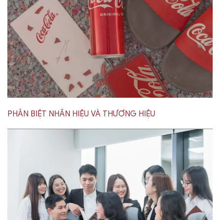
PHÂN BIỆT NHÃN HIỆU VÀ THƯƠNG HIỆU