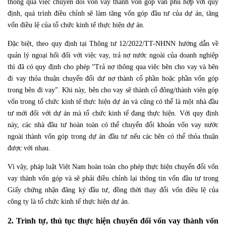
thông qua việc chuyển đổi vốn vay thành vốn góp vẫn phù hợp với quy
định, quá trình điều chỉnh sẽ làm tăng vốn góp đầu tư của dự án, tăng
vốn điều lệ của tổ chức kinh tế thực hiện dự án.
Đặc biệt, theo quy định tại Thông tư 12/2022/TT-NHNN hướng dẫn về
quản lý ngoại hối đối với việc vay, trả nợ nước ngoài của doanh nghiệp
thì đã có quy định cho phép “Trả nợ thông qua việc bên cho vay và bên
đi vay thỏa thuận chuyển đổi dư nợ thành cổ phần hoặc phần vốn góp
trong bên đi vay”. Khi này, bên cho vay sẽ thành cổ đông/thành viên góp
vốn trong tổ chức kinh tế thực hiện dự án và cũng có thể là một nhà đầu
tư mới đối với dự án mà tổ chức kinh tế đang thực hiện. Với quy định
này, các nhà đầu tư hoàn toàn có thể chuyển đổi khoản vốn vay nước
ngoài thành vốn góp trong dự án đầu tư nếu các bên có thể thỏa thuận
được với nhau.
Vì vậy, pháp luật Việt Nam hoàn toàn cho phép thực hiện chuyển đổi vốn
vay thành vốn góp và sẽ phải điều chỉnh lại thông tin vốn đầu tư trong
Giấy chứng nhận đăng ký đầu tư, đồng thời thay đổi vốn điều lệ của
công ty là tổ chức kinh tế thực hiện dự án.
2. Trình tự, thủ tục thực hiện chuyển đổi vốn vay thành vốn