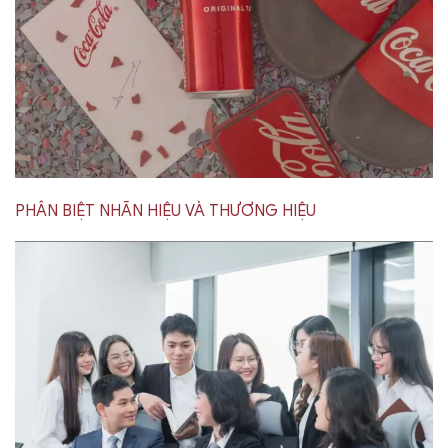
PHÂN BIỆT NHÃN HIỆU VÀ THƯƠNG HIỆU