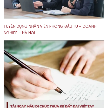
TUYỂN DỤNG NHÂN VIÊN PHÒNG ĐẦU TƯ – DOANH
NGHIỆP – HÀ NỘI