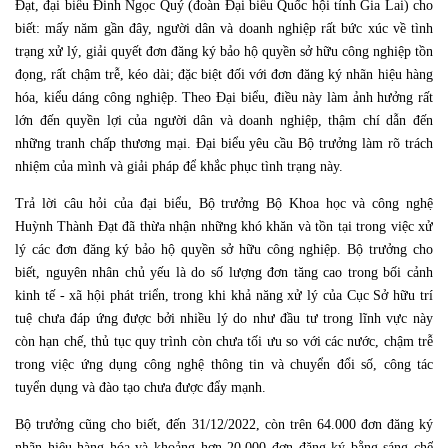
Đạt, đại biểu Đinh Ngọc Quý (đoàn Đại biểu Quốc hội tỉnh Gia Lai) cho
biết: mấy năm gần đây, người dân và doanh nghiệp rất bức xúc về tình
trạng xử lý, giải quyết đơn đăng ký bảo hộ quyền sở hữu công nghiệp tồn
đọng, rất chậm trễ, kéo dài; đặc biệt đối với đơn đăng ký nhãn hiệu hàng
hóa, kiểu dáng công nghiệp. Theo Đại biểu, điều này làm ảnh hưởng rất
lớn đến quyền lợi của người dân và doanh nghiệp, thậm chí dẫn đến
những tranh chấp thương mại. Đại biểu yêu cầu Bộ trưởng làm rõ trách
nhiệm của mình và giải pháp để khắc phục tình trạng này.
Trả lời câu hỏi của đại biểu, Bộ trưởng Bộ Khoa học và công nghệ
Huỳnh Thành Đạt đã thừa nhận những khó khăn và tồn tại trong việc xử
lý các đơn đăng ký bảo hộ quyền sở hữu công nghiệp. Bộ trưởng cho
biết, nguyên nhân chủ yếu là do số lượng đơn tăng cao trong bối cảnh
kinh tế - xã hội phát triển, trong khi khả năng xử lý của Cục Sở hữu trí
tuệ chưa đáp ứng được bởi nhiều lý do như đầu tư trong lĩnh vực này
còn hạn chế, thủ tục quy trình còn chưa tối ưu so với các nước, chậm trễ
trong việc ứng dụng công nghệ thông tin và chuyển đổi số, công tác
tuyển dụng và đào tạo chưa được đẩy mạnh.
Bộ trưởng cũng cho biết, đến 31/12/2022, còn trên 64.000 đơn đăng ký
nhãn hiệu hàng hóa và khoảng hơn 20.000 đơn đăng ký bằng sáng chế