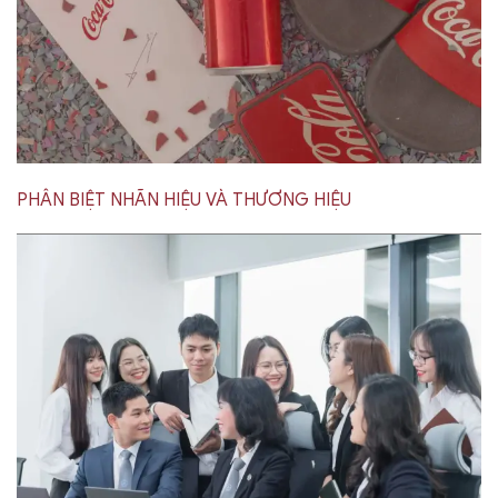
PHÂN BIỆT NHÃN HIỆU VÀ THƯƠNG HIỆU