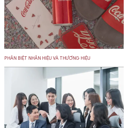
PHÂN BIỆT NHÃN HIỆU VÀ THƯƠNG HIỆU