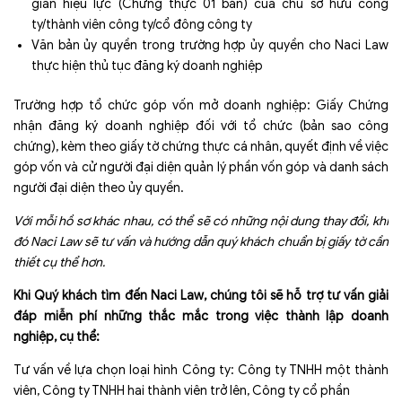
gian hiệu lực (Chứng thực 01 bản) của chủ sở hữu công
ty/thành viên công ty/cổ đông công ty
Văn bản ủy quyền trong trường hợp ủy quyền cho Naci Law
thực hiện thủ tục đăng ký doanh nghiệp
Trường hợp tổ chức góp vốn mở doanh nghiệp: Giấy Chứng
nhận đăng ký doanh nghiệp đối với tổ chức (bản sao công
chứng), kèm theo giấy tờ chứng thực cá nhân, quyết định về việc
góp vốn và cử người đại diện quản lý phần vốn góp và danh sách
người đại diện theo ủy quyền.
Với mỗi hồ sơ khác nhau, có thể sẽ có những nội dung thay đổi, khi
đó Naci Law sẽ tư vấn và hướng dẫn quý khách chuẩn bị giấy tờ cần
thiết cụ thể hơn.
Khi Quý khách tìm đến Naci Law, chúng tôi sẽ hỗ trợ tư vấn giải
đáp miễn phí những thắc mắc trong việc thành lập doanh
nghiệp, cụ thể:
Tư vấn về lựa chọn loại hình Công ty: Công ty TNHH một thành
viên, Công ty TNHH hai thành viên trở lên, Công ty cổ phần