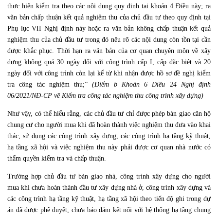
thực hiện kiểm tra theo các nội dung quy định tại khoản 4 Điều này; ra
văn bản chấp thuận kết quả nghiệm thu của chủ đầu tư theo quy định tại
Phụ lục VII Nghị định này hoặc ra văn bản không chấp thuận kết quả
nghiệm thu của chủ đầu tư trong đó nêu rõ các nội dung còn tồn tại cần
được khắc phục. Thời hạn ra văn bản của cơ quan chuyên môn về xây
dựng không quá 30 ngày đối với công trình cấp I, cấp đặc biệt và 20
ngày đối với công trình còn lại kể từ khi nhận được hồ sơ đề nghị kiểm
tra công tác nghiệm thu;”
(Điểm b Khoản 6 Điều 24 Nghị định
06/2021/NĐ-CP về Kiểm tra công tác nghiệm thu công trình xây dựng)
Như vậy, có thể hiểu rằng, các chủ đầu tư chỉ được phép bàn giao căn hộ
chung cư cho người mua khi đã hoàn thành việc nghiệm thu đưa vào khai
thác, sử dụng các công trình xây dựng, các công trình hạ tầng kỹ thuật,
hạ tầng xã hội và việc nghiệm thu này phải được cơ quan nhà nước có
thẩm quyền kiểm tra và chấp thuận.
Trường hợp chủ đầu tư bàn giao nhà, công trình xây dựng cho người
mua khi chưa hoàn thành đầu tư xây dựng nhà ở, công trình xây dựng và
các công trình hạ tầng kỹ thuật, hạ tầng xã hội theo tiến độ ghi trong dự
án đã được phê duyệt, chưa bảo đảm kết nối với hệ thống hạ tầng chung