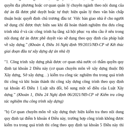
quyền địa phương hoặc cơ quan quản lý chuyên ngành theo nội dung của
dự án đã được phê duyệt hoặc tự thực hiện quản lý theo văn bản chấp
thuận hoặc quyết định chủ trương đầu tư. Việc bàn giao nhà ở cho người
sử dụng chỉ được thực hiện sau khi đã hoàn thành nghiệm thu đưa công
trình nhà ở và các công trình hạ tầng xã hội phục vụ nhu cầu ở nêu trong
nội dung dự án được phê duyệt vào sử dụng theo quy định của pháp luật
về xây dựng.”
(Khoản 4, Điều 16 Nghị định 99/2015/NĐ-CP về Kết thúc
giai đoạn đầu tư xây dựng dự án nhà ở)
“1. Công trình xây dựng phải được cơ quan nhà nước có thẩm quyền quy
định tại khoản 2 Điều này (cơ quan chuyên môn về xây dựng thuộc Bộ
Xây dựng, Sở xây dựng…) kiểm tra công tác nghiệm thu trong quá trình
thi công và khi hoàn thành thi công xây dựng công trình theo quy định
tại khoản 45 Điều 1 Luật sửa đổi, bổ sung một số điều của Luật Xây
dựng.”
(Khoản 1, Điều 24 Nghị định 06/2021/NĐ-CP về Kiểm tra công
tác nghiệm thu công trình xây dựng)
“b) Cơ quan chuyên môn về xây dựng thực hiện kiểm tra theo nội dung
quy định tại điểm b khoản 4 Điều này, trường hợp công trình không được
kiểm tra trong quá trình thi công theo quy định tại khoản 5 Điều này thì