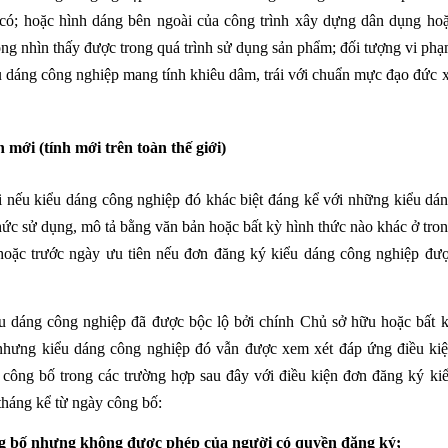
 có; hoặc hình dáng bên ngoài của công trình xây dựng dân dụng ho
ng nhìn thấy được trong quá trình sử dụng sản phẩm; đối tượng vi ph
ểu dáng công nghiệp mang tính khiêu dâm, trái với chuẩn mực đạo đức 
nh mới
(tính mới trên toàn thế giới)
i nếu kiểu dáng công nghiệp đó khác biệt đáng kể với những kiểu dá
hức sử dụng, mô tả bằng văn bản hoặc bất kỳ hình thức nào khác ở tro
hoặc trước ngày ưu tiên nếu đơn đăng ký kiểu dáng công nghiệp đư
ểu dáng công nghiệp đã được bộc lộ bởi chính Chủ sở hữu hoặc bất 
 nhưng kiểu dáng công nghiệp đó vẫn được xem xét đáp ứng điều ki
 công bố trong các trường hợp sau đây với điều kiện đơn đăng ký ki
tháng kể từ ngày công bố:
ng bố nhưng không được phép của người có quyền đăng ký;