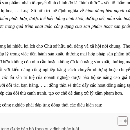
 sản phẩm, nhân tố quyết định chính đó là “hình thức” - yếu tố thẩm 
, lọ hoa, … Luật Sở hữu trí tuệ định nghĩa về
hình dáng bên ngoài c
hẩm phức hợp, được thể hiện bằng hình khối, đường nét, màu sắc ho
ược trong quá trình khai thác công dụng của sản phẩm hoặc sản ph
.
g lại nhiều lợi ích cho Chủ sở hữu nói riêng và xã hội nói chung. Th
p lý trong việc tiến hành sản xuất, thương mại hợp pháp sản phẩm tr
sở hữu không còn nhu cầu hoặc không đủ khả năng sản xuất, thương m
ối với kiểu dáng công nghiệp bằng cách chuyển nhượng hoặc chuy
ác tài sản trí tuệ của doanh nghiệp được bảo hộ sẽ nâng cao giá t
ới đối tác, bạn hàng, ….; đồng thời sẽ thúc đẩy các hoạt động sáng t
hép của đối thủ cạnh tranh, tạo cơ chế dễ dàng xử lý xâm phạm hơn.
 công nghiệp phải đáp ứng đồng thời các điều kiện sau:
tượng được bảo hộ theo quy định pháp luật.