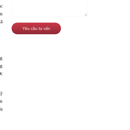
ặc
ạm
xã
ng
ng
ợc
kỳ
ện
ểu