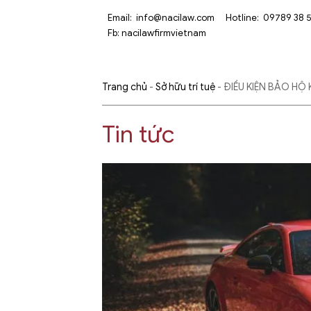
Email:
info@nacilaw.com
Hotline:
09789 38 
Fb:
nacilawfirmvietnam
Trang chủ
-
Sở hữu trí tuệ
-
ĐIỀU KIỆN BẢO HỘ
Tin tức