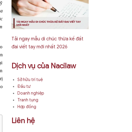
mỹ
ủa
ặc
ẩm
Tải ngay mẫu di chúc thừa kế đất
đai viết tay mới nhất 2026
eo
ên
ại
Dịch vụ của Nacilaw
ển
rị
Sở hữu trí tuệ
Đầu tư
ạo
Doanh nghiệp
Tranh tụng
Hợp đồng
Liên hệ