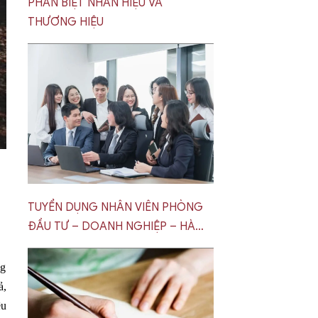
PHÂN BIỆT NHÃN HIỆU VÀ
THƯƠNG HIỆU
TUYỂN DỤNG NHÂN VIÊN PHÒNG
ĐẦU TƯ – DOANH NGHIỆP – HÀ
NỘI
ng
ả,
êu