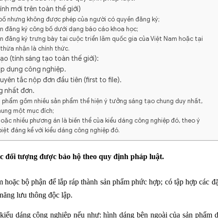
ính mới trên toàn thế giới)
 bố nhưng không được phép của người có quyền đăng ký;
ền đăng ký công bố dưới dạng báo cáo khoa học;
n đăng ký trưng bày tại cuộc triển lãm quốc gia của Việt Nam hoặc tại
thừa nhận là chính thức.
o (tính sáng tạo toàn thế giới):
áp dụng công nghiệp.
n tắc nộp đơn đầu tiên (first to file).
g nhất đơn.
n phẩm gồm nhiều sản phẩm thể hiện ý tưởng sáng tạo chung duy nhất,
hung một mục đích;
oặc nhiều phương án là biến thể của kiểu dáng công nghiệp đó, theo ý
iệt đáng kể với kiểu dáng công nghiệp đó.
ộc đối tượng được bảo hộ theo quy định pháp luật.
m hoặc bộ phận để lắp ráp thành sản phẩm phức hợp; có tập hợp các đ
năng lưu thông độc lập.
kiểu dáng công nghiệp nếu như: hình dáng bên ngoài của sản phẩm 