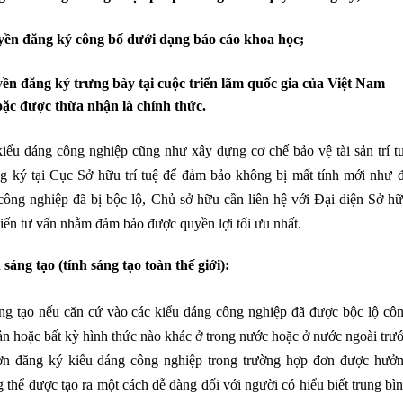
yền đăng ký công bố dưới dạng báo cáo khoa học;
ền đăng ký trưng bày tại cuộc triển lãm quốc gia của Việt Nam
hoặc được thừa nhận là chính thức.
kiểu dáng công nghiệp cũng như xây dựng cơ chế bảo vệ tài sản trí t
g ký tại Cục Sở hữu trí tuệ để đảm bảo không bị mất tính mới như 
 công nghiệp đã bị bộc lộ, Chủ sở hữu cần liên hệ với Đại diện Sở h
iến tư vấn nhằm đảm bảo được quyền lợi tối ưu nhất.
h sáng tạo
(tính sáng tạo toàn thế giới):
áng tạo nếu căn cứ vào các kiểu dáng công nghiệp đã được bộc lộ cô
ản hoặc bất kỳ hình thức nào khác ở trong nước hoặc ở nước ngoài trư
ơn đăng ký kiểu dáng công nghiệp trong trường hợp đơn được hưở
thể được tạo ra một cách dễ dàng đối với người có hiểu biết trung bì