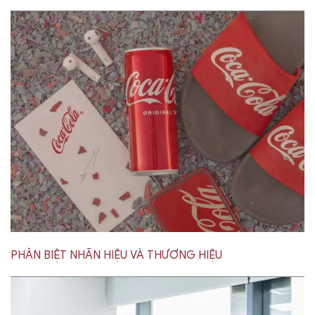
PHÂN BIỆT NHÃN HIỆU VÀ THƯƠNG HIỆU