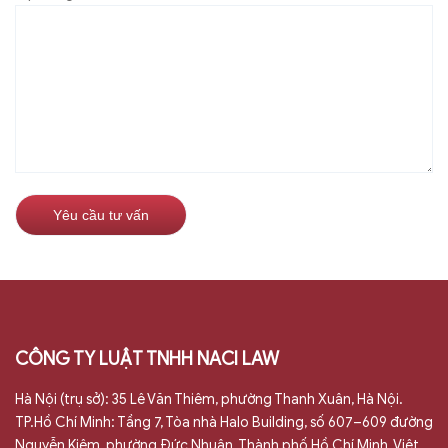
CÔNG TY LUẬT TNHH NACI LAW
Hà Nội (trụ sở): 35 Lê Văn Thiêm, phường Thanh Xuân, Hà Nội.
TP.Hồ Chí Minh: Tầng 7, Tòa nhà Halo Building, số 607–609 đường
Nguyễn Kiệm, phường Đức Nhuận, Thành phố Hồ Chí Minh, Việt