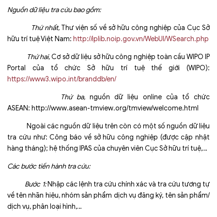
Nguồn dữ liệu tra cứu bao gồm:
Thứ nhất,
Thư viện số về sở hữu công nghiệp của Cục Sở
hữu trí tuệ Việt Nam:
http://iplib.noip.gov.vn/WebUI/WSearch.php
Thứ hai,
Cơ sở dữ liệu sở hữu công nghiệp toàn cầu WIPO IP
Portal của tổ chức Sở hữu trí tuệ thế giới (WIPO):
https://www3.wipo.int/branddb/en/
Thứ ba,
nguồn dữ liệu online của tổ chức
ASEAN: http://www.asean-tmview.org/tmview/welcome.html
Ngoài các nguồn dữ liệu trên còn có một số nguồn dữ liệu
tra cứu như: Công báo về sở hữu công nghiệp (được cập nhật
hàng tháng); hệ thống IPAS của chuyên viên Cục Sở hữu trí tuệ,…
Các bước tiến hành tra cứu:
Bước 1:
Nhập các lệnh tra cứu chính xác và tra cứu tương tự
về tên nhãn hiệu, nhóm sản phẩm dịch vụ đăng ký, tên sản phẩm/
dịch vụ, phân loại hình,…