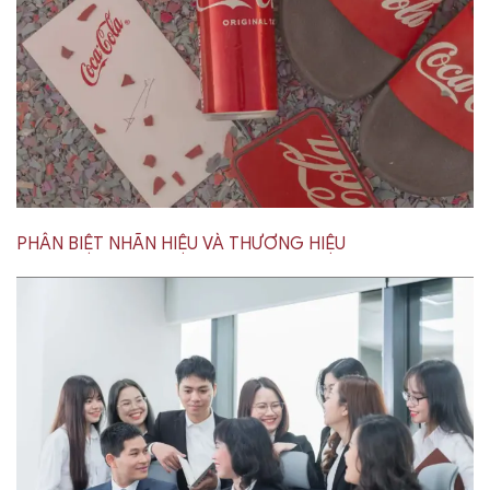
PHÂN BIỆT NHÃN HIỆU VÀ THƯƠNG HIỆU