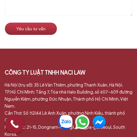
CÔNG TY LUẬT TNHH NACI LAW
Hà Nội (trụ sở): 35 Lê Văn Thiêm, phường Thanh Xuân, Hà Nội.
TP.Hồ Chí Minh: Tầng 7, Tòa nhà Halo Building, số 607–609 đường
Nguyễn Kiệm, phường Đức Nhuận, Thành phố Hồ Chí Minh, Việt
Nam.
Cần Thơ: Số 112/44 Lê Anh Xuân, phường Ninh Kiều, thành phố
Cần Thơ.
Hàn Quốc: 21-15, Dongnam-ro 9-gil, Songpa-gu, Seoul, South
Korea.