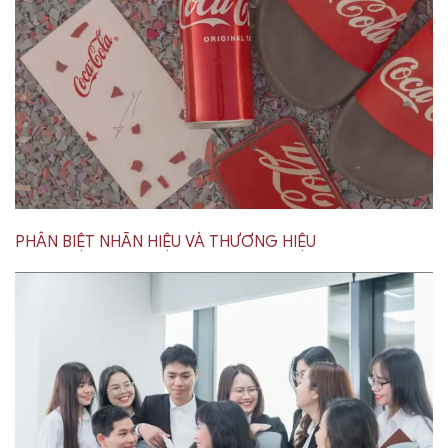
PHÂN BIỆT NHÃN HIỆU VÀ THƯƠNG HIỆU