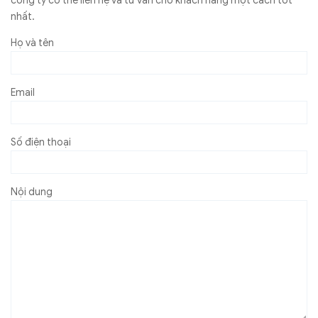
công ty có thể liên hệ và tư vấn cho khách hàng một cách tốt
nhất.
Họ và tên
Email
Số điện thoại
Nội dung