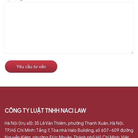
CÔNG TY LUẬT TNHH NACI LAW
Hà Nội (trụ sở): 35 Lê Văn Thiêm, phường Thanh Xuân, Hà Nội.
TP.Hồ Chí Minh: Tầng 7, Tòa nhà Halo Building, số 607–609 đường
Nguyễn Kiệm, phường Đức Nhuận, Thành phố Hồ Chí Minh, Việt