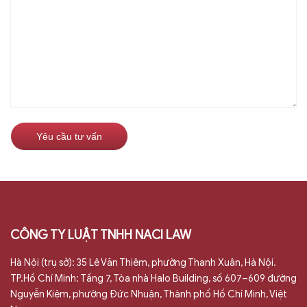
CÔNG TY LUẬT TNHH NACI LAW
Hà Nội (trụ sở): 35 Lê Văn Thiêm, phường Thanh Xuân, Hà Nội.
TP.Hồ Chí Minh: Tầng 7, Tòa nhà Halo Building, số 607–609 đường
Nguyễn Kiệm, phường Đức Nhuận, Thành phố Hồ Chí Minh, Việt