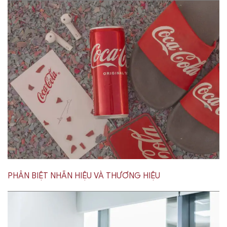
PHÂN BIỆT NHÃN HIỆU VÀ THƯƠNG HIỆU