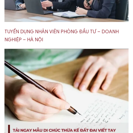
TUYỂN DỤNG NHÂN VIÊN PHÒNG ĐẦU TƯ – DOANH
NGHIỆP – HÀ NỘI