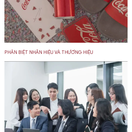
PHÂN BIỆT NHÃN HIỆU VÀ THƯƠNG HIỆU