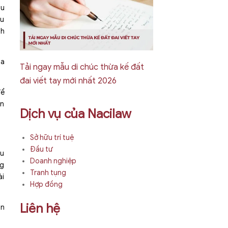
ầu
au
nh
ia
Tải ngay mẫu di chúc thừa kế đất
đai viết tay mới nhất 2026
để
ơn
Dịch vụ của Nacilaw
Sở hữu trí tuệ
Đầu tư
ệu
Doanh nghiệp
ng
Tranh tụng
ài
Hợp đồng
Liên hệ
ận