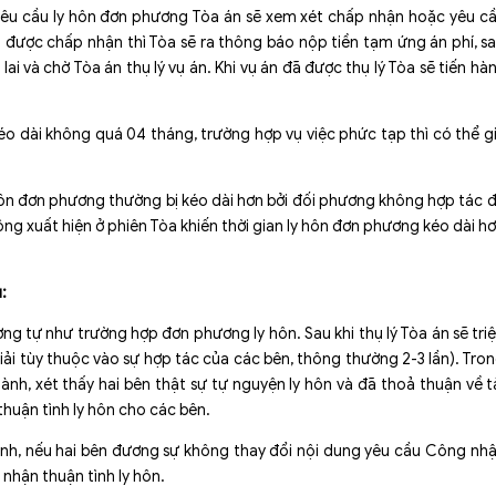
yêu cầu ly hôn đơn phương Tòa án sẽ xem xét chấp nhận hoặc yêu c
n được chấp nhận thì Tòa sẽ ra thông báo nộp tiền tạm ứng án phí, s
n lai và chờ Tòa án thụ lý vụ án. Khi vụ án đã được thụ lý Tòa sẽ tiến hà
éo dài không quá 04 tháng, trường hợp vụ việc phức tạp thì có thể g
y hôn đơn phương thường bị kéo dài hơn bởi đối phương không hợp tác 
hông xuất hiện ở phiên Tòa khiến thời gian ly hôn đơn phương kéo dài h
:
ương tự như trường hợp đơn phương ly hôn. Sau khi thụ lý Tòa án sẽ tri
giải tùy thuộc vào sự hợp tác của các bên, thông thường 2-3 lần). Tro
ành, xét thấy hai bên thật sự tự nguyện ly hôn và đã thoả thuận về t
thuận tình ly hôn cho các bên.
ành, nếu hai bên đương sự không thay đổi nội dung yêu cầu Công nh
 nhận thuận tình ly hôn.