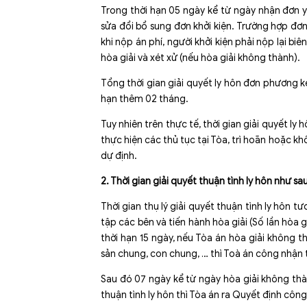
Trong thời hạn 05 ngày kể từ ngày nhận đơn 
sửa đổi bổ sung đơn khởi kiện. Trường hợp đơ
khi nộp án phí, người khởi kiện phải nộp lại biê
hòa giải và xét xử (nếu hòa giải không thành).
Tổng thời gian giải quyết ly hôn đơn phương k
hạn thêm 02 tháng.
Tuy nhiên trên thực tế, thời gian giải quyết l
thực hiện các thủ tục tại Tòa, trì hoãn hoặc k
dự định.
2. Thời gian giải quyết thuận tình ly hôn như sau
Thời gian thụ lý giải quyết thuận tình ly hôn t
tập các bên và tiến hành hòa giải (Số lần hòa 
thời hạn 15 ngày, nếu Tòa án hòa giải không th
sản chung, con chung, … thì Toà án công nhận 
Sau đó 07 ngày kể từ ngày hòa giải không th
thuận tình ly hôn thì Tòa án ra Quyết định công