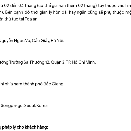
i từ 02 đến 04 tháng (có thể gia hạn thêm 02 tháng) tùy thuộc vào hì
n). Bên cạnh đó thời gian ly hôn dài hay ngắn cũng sẽ phụ thuộc m
n thủ tục tại Tòa án.
Nguyễn Ngọc Vũ, Cầu Giấy, Hà Nội.
ờng Trường Sa, Phường 12, Quận 3, TP. Hồ Chí Minh.
ô thị phía nam thành phố Bắc Giang
 Songpa-gu, Seoul, Korea
ụ pháp lý cho khách hàng: