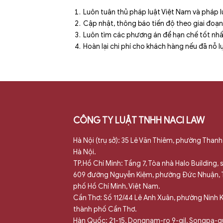
Luôn tuân thủ pháp luật Việt Nam và pháp l
Cập nhật, thông báo tiến độ theo giai đoạ
Luôn tìm các phương án để hạn chế tốt nhất 
Hoàn lại chi phí cho khách hàng nếu đã nỗ
CÔNG TY LUẬT TNHH NACI LAW
Hà Nội (trụ sở): 35 Lê Văn Thiêm, phường Thanh
Hà Nội.
TP.Hồ Chí Minh: Tầng 7, Tòa nhà Halo Building,
609 đường Nguyễn Kiệm, phường Đức Nhuận,
phố Hồ Chí Minh, Việt Nam.
Cần Thơ: Số 112/44 Lê Anh Xuân, phường Ninh K
thành phố Cần Thơ.
Hàn Quốc: 21-15, Dongnam-ro 9-gil, Songpa-g