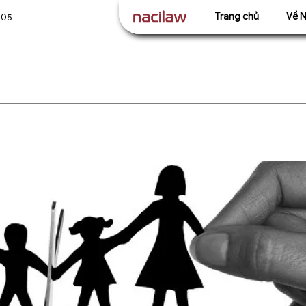
Trang chủ
Về N
505