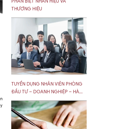
PHÂN BIỆT NHÃN HIỆU VÀ
THƯƠNG HIỆU
TUYỂN DỤNG NHÂN VIÊN PHÒNG
ĐẦU TƯ – DOANH NGHIỆP – HÀ
ôn
NỘI
ly