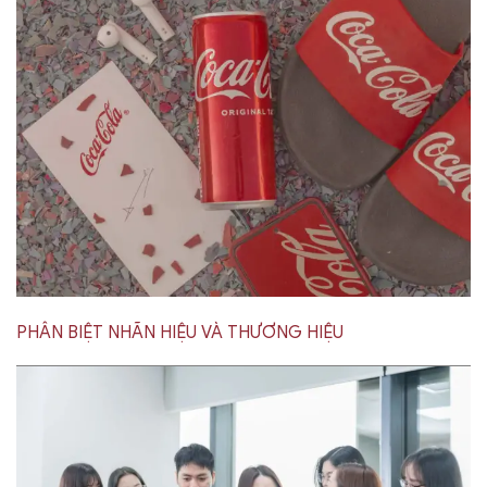
PHÂN BIỆT NHÃN HIỆU VÀ THƯƠNG HIỆU