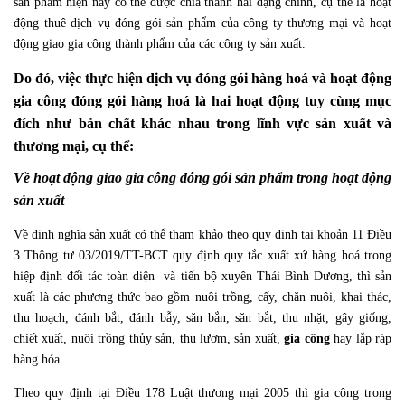
sản phẩm hiện nay có thể được chia thành hai dạng chính, cụ thể là hoạt
động thuê dịch vụ đóng gói sản phẩm của công ty thương mại và hoạt
động giao gia công thành phẩm của các công ty sản xuất.
Do đó, việc thực hiện dịch vụ đóng gói hàng hoá và hoạt động
gia công đóng gói hàng hoá là hai hoạt động tuy cùng mục
đích như bản chất khác nhau trong lĩnh vực sản xuất và
thương mại, cụ thể:
Về hoạt động giao gia công đóng gói sản phẩm trong hoạt động
sản xuất
Về định nghĩa sản xuất có thể tham khảo theo quy định tại khoản 11 Điều
3 Thông tư 03/2019/TT-BCT quy định quy tắc xuất xứ hàng hoá trong
hiệp định đối tác toàn diện và tiến bộ xuyên Thái Bình Dương, thì sản
xuất là các phương thức bao gồm nuôi trồng, cấy, chăn nuôi, khai thác,
thu hoạch, đánh bắt, đánh bẫy, săn bắn, săn bắt, thu nhặt, gây giống,
chiết xuất, nuôi trồng thủy sản, thu lượm, sản xuất,
gia công
hay lắp ráp
hàng hóa.
Theo quy định tại Điều 178 Luật thương mại 2005 thì gia công trong