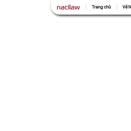
Trang chủ
Về N
505
THÀNH VIÊN