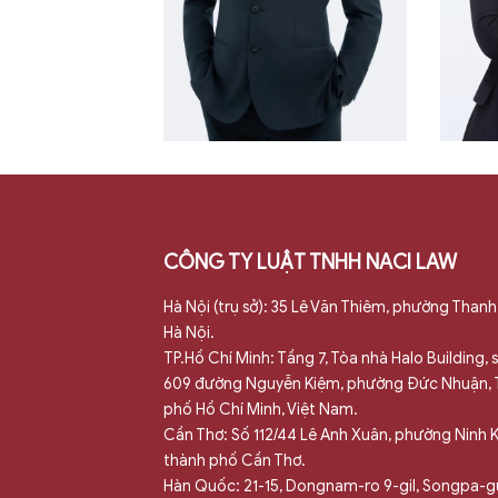
êm
Xem thêm
CÔNG TY LUẬT TNHH NACI LAW
Hà Nội (trụ sở): 35 Lê Văn Thiêm, phường Thanh
B
Hà Nội.
TP.Hồ Chí Minh: Tầng 7, Tòa nhà Halo Building,
Ngọc
G
609 đường Nguyễn Kiệm, phường Đức Nhuận,
phố Hồ Chí Minh, Việt Nam.
Đặng Quý Tiên
N
Cần Thơ: Số 112/44 Lê Anh Xuân, phường Ninh K
thành phố Cần Thơ.
Hàn Quốc: 21-15, Dongnam-ro 9-gil, Songpa-g