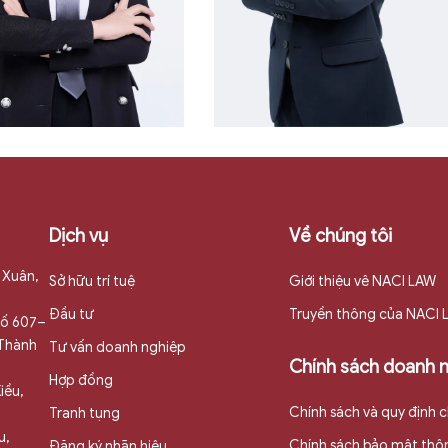
Xem thêm
Xem thêm
Dịch vụ
Về chúng tôi
 Xuân,
Sở hữu trí tuệ
Giới thiệu vê NACI LAW
ùi Thị Lan -
Đầu tư
Truyền thông của NACI
 số 607–
iám đốc
Nguyễn Trường
 Thành
Tư vấn doanh nghiệp
Chính sách doanh 
acilaw
Minh
Hợp đồng
iều,
Chính sách và quy định 
Tranh tụng
u,
Chính sách bảo mật thôn
Đăng ký nhãn hiệu