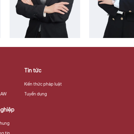
Xem thêm
Xem thê
Tin tức
Kiến thức pháp luật
 LAW
Tuyển dụng
Vũ Thị T
nghiệp
Lê Ngọc Anh
Hảo
chung
g tin