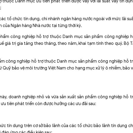
 thuộc Danh mục ưu tiên phát triển được vay với lãi suất vay tín dụ
;
ác tổ chức tín dụng, chi nhánh ngân hàng nước ngoài với mức lãi su
nh của Ngân hàng Nhà nước tại từng thời kỳ.
ản phẩm công nghiệp hỗ trợ thuộc Danh mục sản phẩm công nghiệp 
uế giá trị gia tăng theo tháng, theo năm, khai tạm tính theo quý. Bộ T
phẩm công nghiệp hỗ trợ thuộc Danh mục sản phẩm công nghiệp hỗ t
i từ Quỹ bảo vệ môi trường Việt Nam cho hạng mục xử lý ô nhiễm, bảo 
 này, doanh nghiệp nhỏ và vừa sản xuất sản phẩm công nghiệp hỗ t
u tiên phát triển còn được hưởng các ưu đãi sau:
hức tín dụng trên cơ sở bảo lãnh của các tổ chức bảo lãnh tín dụng c
 đáp ứng các điều kiện sau: