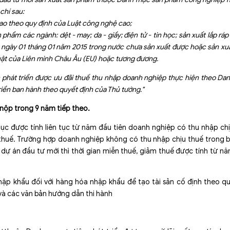
chí sau:
ao theo quy định của Luật công nghệ cao;
hẩm các ngành: dệt - may; da - giầy; điện tử - tin học; sản xuất lắp ráp
đến ngày 01 tháng 01 năm 2015 trong nước chưa sản xuất được hoặc sản xu
uật của Liên minh Châu Âu (EU) hoặc tương đương.
phát triển được ưu đãi thuế thu nhập doanh nghiệp thực hiện theo Da
riển ban hành theo quyết định của Thủ tướng
."
 nộp trong 9 năm tiếp theo.
mục được tính liên tục từ năm đầu tiên doanh nghiệp có thu nhập ch
thuế. Trường hợp doanh nghiệp không có thu nhập chịu thuế trong 
dự án đầu tư mới thì thời gian miễn thuế, giảm thuế được tính từ n
hập khẩu đối với hàng hóa nhập khẩu để tạo tài sản cố định theo q
và các văn bản hướng dẫn thi hành