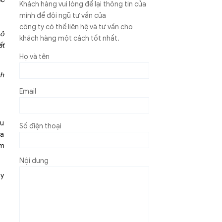
Khách hàng vui lòng để lại thông tin của
mình để đội ngũ tư vấn của
công ty có thể liên hệ và tư vấn cho
 ô
khách hàng một cách tốt nhất.
ất
Họ và tên
nh
Email
ịu
Số điện thoại
ba
ăm
Nội dung
uy