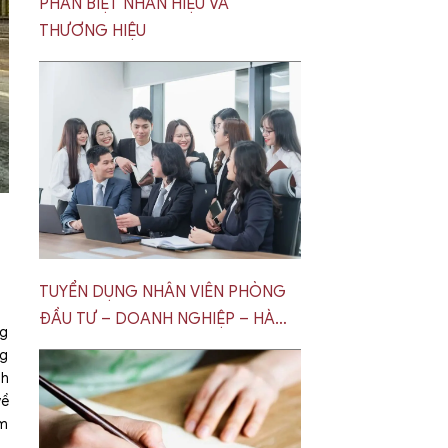
PHÂN BIỆT NHÃN HIỆU VÀ
THƯƠNG HIỆU
TUYỂN DỤNG NHÂN VIÊN PHÒNG
ĐẦU TƯ – DOANH NGHIỆP – HÀ
ng
NỘI
ng
nh
về
êm