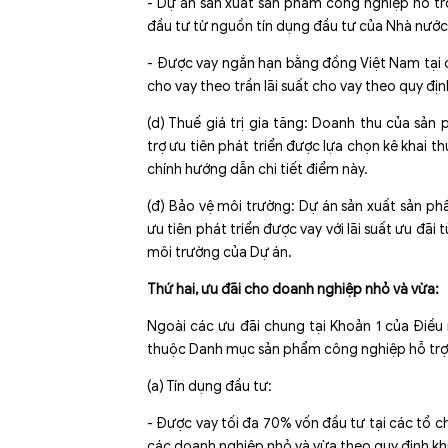
- Dự án sản xuất sản phẩm công nghiệp hỗ trợ
đầu tư từ nguồn tín dụng đầu tư của Nhà nước
- Được vay ngắn hạn bằng đồng Việt Nam tại c
cho vay theo trần lãi suất cho vay theo quy đị
(d) Thuế giá trị gia tăng: Doanh thu của s
trợ ưu tiên phát triển được lựa chọn kê khai th
chính hướng dẫn chi tiết điểm này.
(đ) Bảo vệ môi trường: Dự án sản xuất sản 
ưu tiên phát triển được vay với lãi suất ưu đã
môi trường của Dự án.
Thứ hai, ưu đãi cho doanh nghiệp nhỏ và vừa:
Ngoài các ưu đãi chung tại Khoản 1 của Điều
thuộc Danh mục sản phẩm công nghiệp hỗ trợ ư
(a) Tín dụng đầu tư:
- Được vay tối đa 70% vốn đầu tư tại các tổ c
các doanh nghiệp nhỏ và vừa theo quy định khi