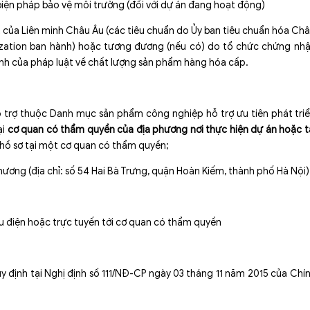
biện pháp bảo vệ môi trường (đối với dự án đang hoạt động)
t của Liên minh Châu Âu (các tiêu chuẩn do Ủy ban tiêu chuẩn hóa Ch
zation ban hành) hoặc tương đương (nếu có) do tổ chức chứng nh
h của pháp luật về chất lượng sản phẩm hàng hóa cấp.
 trợ thuộc Danh mục sản phẩm công nghiệp hỗ trợ ưu tiên phát tri
ại
cơ quan có thẩm quyền của địa phương nơi thực hiện dự án hoặc t
hồ sơ tại một cơ quan có thẩm quyền;
ương (địa chỉ: số 54 Hai Bà Trưng, quận Hoàn Kiếm, thành phố Hà Nội)
u điện hoặc trực tuyến tới cơ quan có thẩm quyền
uy định tại Nghị định số 111/NĐ-CP ngày 03 tháng 11 năm 2015 của Chí