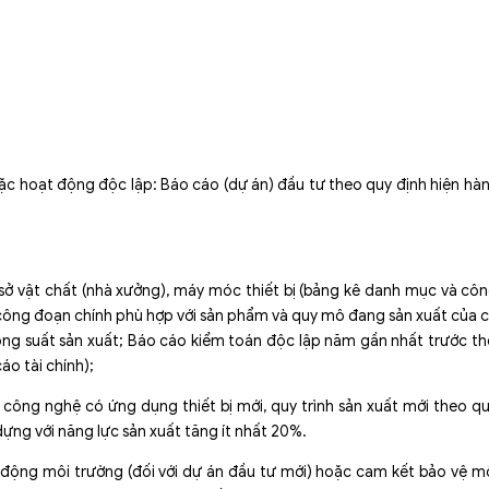
ặc hoạt động độc lập: Báo cáo (dự án) đầu tư theo quy định hiện hà
ơ sở vật chất (nhà xưởng), máy móc thiết bị (bảng kê danh mục và cô
công đoạn chính phù hợp với sản phẩm và quy mô đang sản xuất của 
 công suất sản xuất; Báo cáo kiểm toán độc lập năm gần nhất trước th
áo tài chính);
công nghệ có ứng dụng thiết bị mới, quy trình sản xuất mới theo q
dựng với năng lực sản xuất tăng ít nhất 20%.
 động môi trường (đối với dự án đầu tư mới) hoặc cam kết bảo vệ m