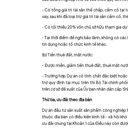
- Có tổng giá trị tài sản thế chấp, cầm cố tại 
vay, sau khi đã loại trừ giá trị tài sản cầm cố,
- Có tối thiểu 20% vốn chủ sở hữu tham gia dự 
- Tại thời điểm đề nghị bảo lãnh, không có các
tín dụng hoặc tổ chức kinh tế khác.
(b) Tiền thuê đất, mặt nước:
- Được miễn, giảm tiền thuê đất, thuê mặt nướ
- Trường hợp Dự án có tính chất đặc biệt hoặc
trợ quy định tại mục trên thì Bộ Tài chính ph
trên cơ sở đề xuất của Ủy ban nhân dân cấp tỉn
Thứ ba, ưu đãi theo địa bàn
Dự án đầu tư sản xuất sản phẩm công nghiệp h
thuộc địa bàn có điều kiện kinh tế - xã hội khó
ưu đãi chung tại Khoản 1 của Điều này còn đượ