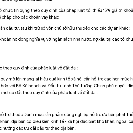
tổ chức tín dụng theo quy định của pháp luật tối thiểu 15% giá trị kho
 thế chấp cho các khoản vay khác;
án đầu tư, sau khi trừ số vốn chủ sở hữu thu xếp cho các dự án khác;
 khoản nợ đọng nghĩa vụ với ngân sách nhà nước, nợ xấu tại các tổ ch
c theo quy định của pháp luật về đất đai;
 quy mô lớn mang lại hiệu quả kinh tế xã hội cần hỗ trợ cao hơn mức 
ối hợp với Bộ Kế hoạch và Đầu tư trình Thủ tướng Chính phủ quyết đị
h nơi có đất theo quy định của pháp luật về đất đai.
ỗ trợ thuộc Danh mục sản phẩm công nghiệp hỗ trợ ưu tiên phát tri
 khăn, địa bàn có điều kiện kinh tế - xã hội đặc biệt khó khăn, ngoài c
c hưởng các ưu đãi đầu tư theo địa bàn.