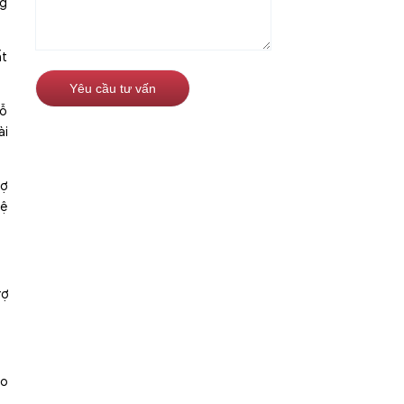
ng
ất
hỗ
ài
rợ
vệ
rợ
ho