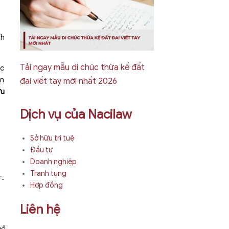
nh
Tải ngay mẫu di chúc thừa kế đất
ợc
ản
đai viết tay mới nhất 2026
ưu
Dịch vụ của Nacilaw
Sở hữu trí tuệ
Đầu tư
Doanh nghiệp
Tranh tụng
T-
Hợp đồng
Liên hệ
hỗ