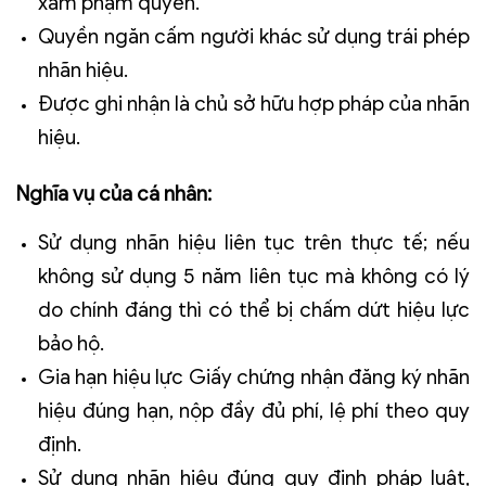
xâm phạm quyền.
Quyền ngăn cấm người khác sử dụng trái phép
nhãn hiệu.
Được ghi nhận là chủ sở hữu hợp pháp của nhãn
hiệu.
Nghĩa vụ của cá nhân:
Sử dụng nhãn hiệu liên tục trên thực tế; nếu
không sử dụng 5 năm liên tục mà không có lý
do chính đáng thì có thể bị chấm dứt hiệu lực
bảo hộ.
Gia hạn hiệu lực Giấy chứng nhận đăng ký nhãn
hiệu đúng hạn, nộp đầy đủ phí, lệ phí theo quy
định.
Sử dụng nhãn hiệu đúng quy định pháp luật,