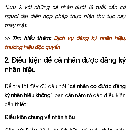
*Lưu ý, với những cá nhân dưới 18 tuổi, cần có
người đại diện hợp pháp thực hiện thủ tục này
thay mặt.
>> Tìm hiểu thêm:
Dịch vụ đăng ký nhãn hiệu
,
thương hiệu độc quyền
2. Điều kiện để cá nhân được đăng ký
nhãn hiệu
Để trả lời đầy đủ câu hỏi "
cá nhân có được đăng
ký nhãn hiệu không
", bạn cần nắm rõ các điều kiện
cần thiết:
Điều kiện chung về nhãn hiệu