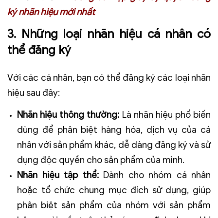
ký nhãn hiệu mới nhất
3. Những loại nhãn hiệu cá nhân có
thể đăng ký
Với các cá nhân, bạn có thể đăng ký các loại nhãn
hiệu sau đây:
Nhãn hiệu thông thường
:
Là nhãn hiệu phổ biến
dùng để phân biệt hàng hóa, dịch vụ của cá
nhân với sản phẩm khác, dễ dàng đăng ký và sử
dụng độc quyền cho sản phẩm của mình.
Nhãn hiệu tập thể
:
Dành cho nhóm cá nhân
hoặc tổ chức chung mục đích sử dụng, giúp
phân biệt sản phẩm của nhóm với sản phẩm