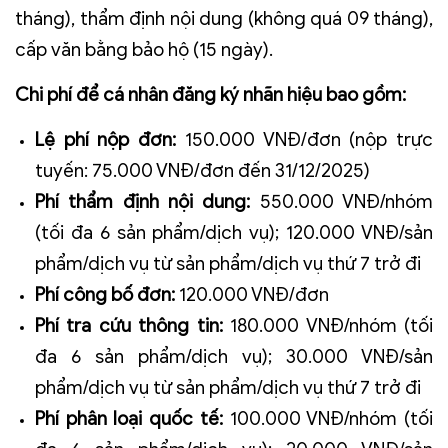
tháng), thẩm định nội dung (không quá 09 tháng),
cấp văn bằng bảo hộ (15 ngày).
Chi phí để cá nhân đăng ký nhãn hiệu bao gồm
:
Lệ phí nộp đơn:
150.000 VNĐ/đơn (nộp trực
tuyến: 75.000 VNĐ/đơn đến 31/12/2025)
Phí thẩm định nội dung:
550.000 VNĐ/nhóm
(tối đa 6 sản phẩm/dịch vụ); 120.000 VNĐ/sản
phẩm/dịch vụ từ sản phẩm/dịch vụ thứ 7 trở đi
Phí công bố đơn:
120.000 VNĐ/đơn
Phí tra cứu thông tin:
180.000 VNĐ/nhóm (tối
đa 6 sản phẩm/dịch vụ); 30.000 VNĐ/sản
phẩm/dịch vụ từ sản phẩm/dịch vụ thứ 7 trở đi
Phí phân loại quốc tế:
100.000 VNĐ/nhóm (tối