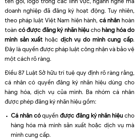
tên gọi, logo trong các lĩnh vực, ngành nghề mà
doanh nghiệp đã đăng ký hoạt động. Tuy nhiên,
t
heo pháp luật Việt Nam hiện hành,
cá nhân
hoàn
toàn
có được đăng ký nhãn hiệu
cho
hàng hóa do
mình sản xuất
hoặc
dịch vụ do mình cung cấp
.
Đây là quyền được pháp luật công nhận và bảo vệ
một cách rõ ràng.
Điều 87 Luật Sở hữu trí tuệ quy định rõ ràng rằng,
cá nhân có quyền đăng ký nhãn hiệu dùng cho
hàng hóa, dịch vụ của mình. Ba nhóm cá nhân
được phép đăng ký nhãn hiệu gồm:
Cá nhân có
quyền
được đăng ký nhãn hiệu
cho
hàng hóa mà mình sản xuất hoặc dịch vụ mà
mình cung cấp.