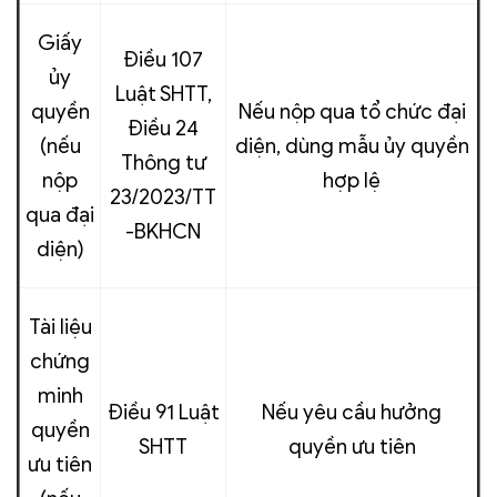
Giấy
Điều 107
ủy
Luật SHTT,
quyền
Nếu nộp qua tổ chức đại
Điều 24
(nếu
diện, dùng mẫu ủy quyền
Thông tư
nộp
hợp lệ
23/2023/TT
qua đại
-BKHCN
diện)
Tài liệu
chứng
minh
Điều 91 Luật
Nếu yêu cầu hưởng
quyền
SHTT
quyền ưu tiên
ưu tiên