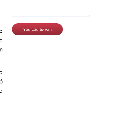
p
t
n
c
ó
c