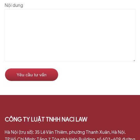
Nội dung
CÔNG TY LUẬT TNHH NACI LAW
Hà Nội (trụ sở): 35 Lê Văn Thiêm, phường Thanh Xuân, Hà Nội.
TP.Hồ Chí Minh: Tầng 7, Tòa nhà Halo Building, số 607–609 đường