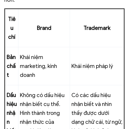
Tiê
u
Brand
Trademark
chí
Bản
Khái niệm
chấ
marketing, kinh
Khái niệm pháp lý
t
doanh
Dấu
Không có dấu hiệu
Có các dấu hiệu
hiệu
nhận biết cụ thể.
nhận biết và nhìn
nhậ
Hình thành trong
thấy được dưới
n
nhận thức của
dạng chữ cái, từ ngữ,