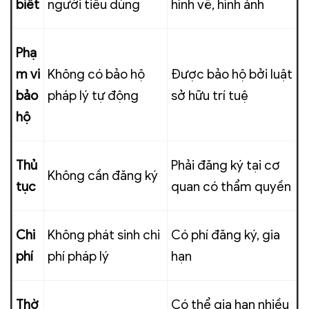
biết
người tiêu dùng
hình vẽ, hình ảnh
Phạ
m vi
Không có bảo hộ
Được bảo hộ bởi luật
bảo
pháp lý tự động
sở hữu trí tuệ
hộ
Thủ
Phải đăng ký tại cơ
Không cần đăng ký
tục
quan có thẩm quyền
Chi
Không phát sinh chi
Có phí đăng ký, gia
phí
phí pháp lý
hạn
Thờ
Có thể gia hạn nhiều