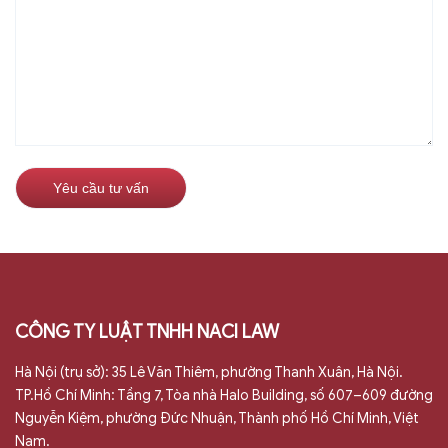
CÔNG TY LUẬT TNHH NACI LAW
Hà Nội (trụ sở): 35 Lê Văn Thiêm, phường Thanh Xuân, Hà Nội.
TP.Hồ Chí Minh: Tầng 7, Tòa nhà Halo Building, số 607–609 đường
Nguyễn Kiệm, phường Đức Nhuận, Thành phố Hồ Chí Minh, Việt
Nam.