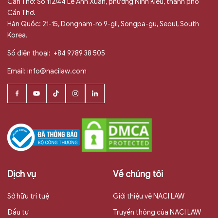
Cần Thơ: Số 112/44 Lê Anh Xuân, phường Ninh Kiều, thành phố
Cần Thơ.
Hàn Quốc: 21-15, Dongnam-ro 9-gil, Songpa-gu, Seoul, South
Korea.
Số điện thoại:
+84 9789 38 505
Email:
info@nacilaw.com
Dịch vụ
Về chúng tôi
Sở hữu trí tuệ
Giới thiệu vê NACI LAW
Đầu tư
Truyền thông của NACI LAW