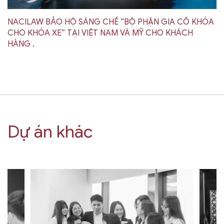
NACILAW BẢO HỘ SÁNG CHẾ “BỘ PHẬN GIA CỐ KHÓA
CHO KHÓA XE” TẠI VIỆT NAM VÀ MỸ CHO KHÁCH
HÀNG .
Dự án khác