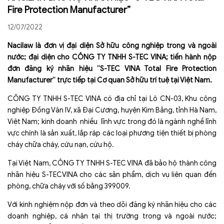
Fire Protection Manufacturer”
12/07/2022
Nacilaw là đơn vị đại diện Sở hữu công nghiệp trong và ngoài
nước; đại diện cho CÔNG TY TNHH S-TEC VINA; tiến hành nộp
đơn đăng ký nhãn hiệu “S-TEC VINA Total Fire Protection
Manufacturer” trực tiếp tại Cơ quan Sở hữu trí tuệ tại Việt Nam.
CÔNG TY TNHH S-TEC VINA có địa chỉ tại Lô CN-03, Khu công
nghiệp Đồng Văn IV, xã Đại Cương, huyện Kim Bảng, tỉnh Hà Nam,
Việt Nam; kinh doanh nhiều lĩnh vực trong đó là ngành nghề lĩnh
vực chính là sản xuất, lắp ráp các loại phương tiện thiết bị phòng
cháy chữa cháy, cứu nạn, cứu hộ.
Tại Việt Nam, CÔNG TY TNHH S-TEC VINA đã bảo hộ thành công
nhãn hiệu S-TECVINA cho các sản phẩm, dịch vụ liên quan đến
phòng, chữa cháy với số bằng 399009.
Với kinh nghiệm nộp đơn và theo dõi đăng ký nhãn hiệu cho các
doanh nghiệp, cá nhân tại thị trường trong và ngoài nước;