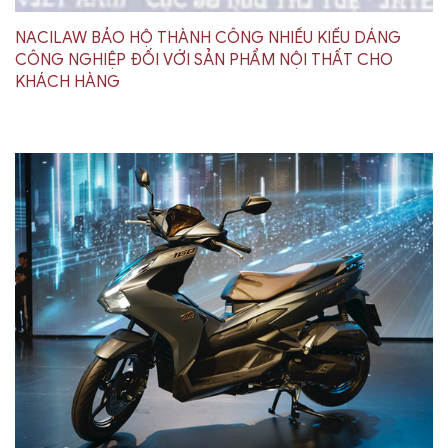
NACILAW BẢO HỘ THÀNH CÔNG NHIỀU KIỂU DÁNG
CÔNG NGHIỆP ĐỐI VỚI SẢN PHẨM NỘI THẤT CHO
KHÁCH HÀNG