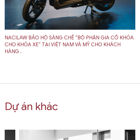
NACILAW BẢO HỘ SÁNG CHẾ “BỘ PHẬN GIA CỐ KHÓA
CHO KHÓA XE” TẠI VIỆT NAM VÀ MỸ CHO KHÁCH
HÀNG .
Dự án khác