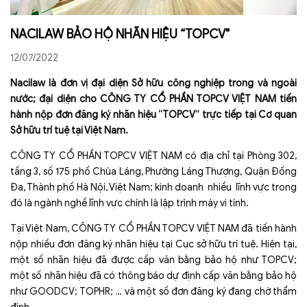
NACILAW BẢO HỘ NHÃN HIỆU “TOPCV"
12/07/2022
Nacilaw là đơn vị đại diện Sở hữu công nghiệp trong và ngoài
nước; đại diện cho CÔNG TY CỔ PHẦN TOPCV VIỆT NAM tiến
hành nộp đơn đăng ký nhãn hiệu “TOPCV
”
trực tiếp tại Cơ quan
Sở hữu trí tuệ tại Việt Nam.
CÔNG TY CỔ PHẦN TOPCV VIỆT NAM có địa chỉ tại Phòng 302,
tầng 3, số 175 phố Chùa Láng, Phường Láng Thượng, Quận Đống
Đa, Thành phố Hà Nội, Việt Nam; kinh doanh nhiều lĩnh vực trong
đó là ngành nghề lĩnh vực chính là lập trình máy vi tính.
Tại Việt Nam, CÔNG TY CỔ PHẦN TOPCV VIỆT NAM đã tiến hành
nộp nhiều đơn đăng ký nhãn hiệu tại Cục sở hữu trí tuệ. Hiện tại,
một số nhãn hiệu đã được cấp văn bằng bảo hộ như TOPCV;
một số nhãn hiệu đã có thông báo dự định cấp văn bằng bảo hộ
như GOODCV; TOPHR; … và một số đơn đăng ký đang chờ thẩm