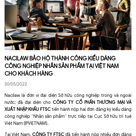
NACILAW BẢO HỘ THÀNH CÔNG KIỂU DÁNG
CÔNG NGHIỆP NHÃN SẢN PHẨM TẠI VIỆT NAM
CHO KHÁCH HÀNG
30/05/2022
Nacilaw là đơn vị đại diện Sở hữu công nghiệp trong và ngoài
nước; đã đại diện cho
CÔNG TY
CỔ PHẦN THƯƠNG MẠI VÀ
XUẤT NHẬP KHẨU FTSC
tiến hành nộp hai đơn đăng ký kiểu dáng
công nghiệp “Nhãn sản phẩm” trực tiếp tại Cục Sở hữu trí tuệ
Việt Nam (IPVIETNAM).
Tại Việt Nam,
CÔNG
TY FTSC
đã tiến hành nộp nhiều đơn đăng