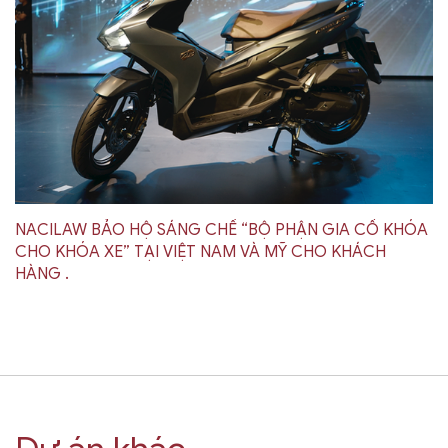
NACILAW BẢO HỘ SÁNG CHẾ “BỘ PHẬN GIA CỐ KHÓA
CHO KHÓA XE” TẠI VIỆT NAM VÀ MỸ CHO KHÁCH
HÀNG .