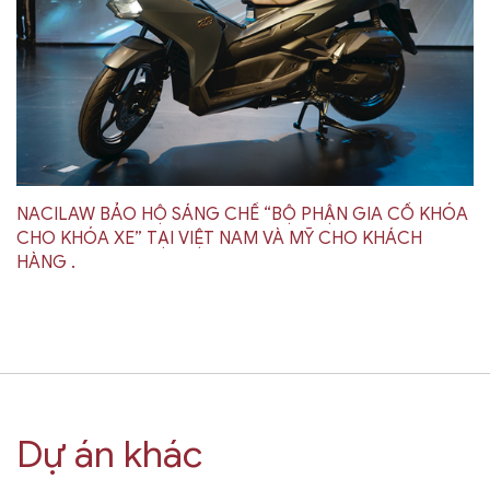
NACILAW BẢO HỘ SÁNG CHẾ “BỘ PHẬN GIA CỐ KHÓA
CHO KHÓA XE” TẠI VIỆT NAM VÀ MỸ CHO KHÁCH
HÀNG .
Dự án khác