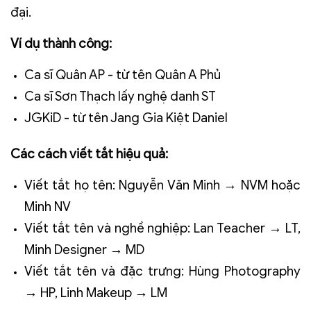
đại.
Ví dụ thành công:
Ca sĩ Quân AP - từ tên Quân A Phủ
Ca sĩ Sơn Thạch lấy nghệ danh ST
JGKiD - từ tên Jang Gia Kiệt Daniel
Các cách viết tắt hiệu quả:
Viết tắt họ tên: Nguyễn Văn Minh → NVM hoặc
Minh NV
Viết tắt tên và nghề nghiệp: Lan Teacher → LT,
Minh Designer → MD
Viết tắt tên và đặc trưng: Hùng Photography
→ HP, Linh Makeup → LM