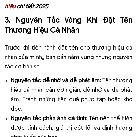
hiệu
chi tiết 2025
3. Nguyên Tắc Vàng Khi Đặt Tên
Thương Hiệu Cá Nhân
Trước khi tiến hành đặt tên cho thương hiệu cá
nhân của mình,, bạn cần nắm vững những nguyên
tắc cơ bản sau:
Nguyên tắc dễ nhớ và dễ phát âm
:
Tên thương
hiệu cá nhân cần đơn giản, dễ nhớ và dễ phát
âm. Tránh những tên quá phức tạp hoặc khó
đọc.
Nguyên tắc phản ánh cá tính
:
Tên nên thể hiện
được tính cách, giá trị cốt lõi và định hướng