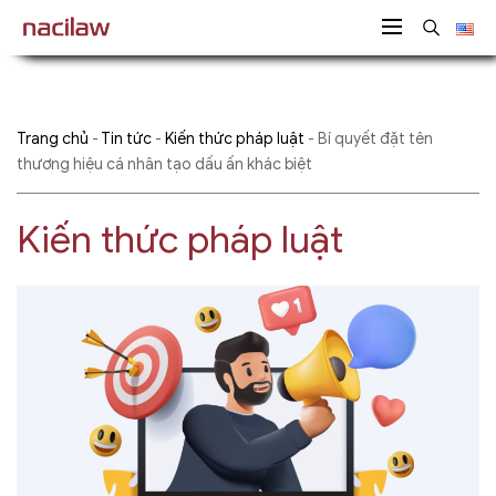
Trang chủ
-
Tin tức
-
Kiến thức pháp luật
-
Bí quyết đặt tên
thương hiệu cá nhân tạo dấu ấn khác biệt
Kiến thức pháp luật