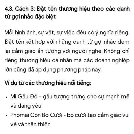
4.3. Cách 3: Đặt tên thương hiệu theo các danh
từ gợi nhắc đặc biệt
Mỗi hình ảnh, sự vật, sự việc đều có ý nghĩa riêng.
Đặt tên kết hợp với những danh từ gợi nhắc đem
lại cảm giác ấn tượng với người nghe. Không chỉ
riêng thương hiệu cá nhân mà các doanh nghiệp
lớn cũng đã áp dụng phương pháp này.
Ví dụ từ các thương hiệu nổi tiếng:
Mì Gấu Đỏ - gấu tượng trưng cho sự mạnh mẽ
và đáng yêu
Phomai Con Bò Cười - bò cười tạo cảm giác vui
vẻ và thân thiện