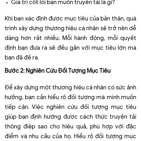
Giá trị cốt lõi bạn muốn truyền tải là gì?
Khi bạn xác định được mục tiêu của bản thân, quá
trình xây dựng thương hiệu cá nhân sẽ trở nên dễ
dàng hơn rất nhiều. Mỗi hành động, mỗi quyết
định bạn đưa ra sẽ đều gắn với mục tiêu lớn mà
bạn đã đề ra.
Bước 2: Nghiên Cứu Đối Tượng Mục Tiêu
Để xây dựng một thương hiệu cá nhân có sức ảnh
hưởng, bạn cần hiểu rõ đối tượng mà mình muốn
tiếp cận. Việc nghiên cứu đối tượng mục tiêu
giúp bạn định hướng được cách thức truyền tải
thông điệp sao cho hiệu quả, phù hợp với đặc
điểm và nhu cầu của họ. Hiểu rõ đối tượng mục