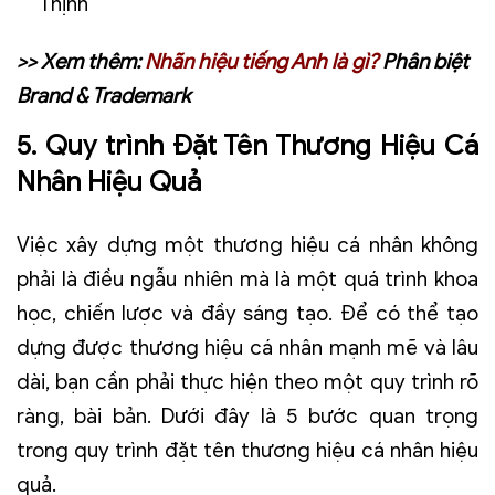
Thịnh
>> Xem thêm:
Nhãn hiệu tiếng Anh là gì
?
Phân biệt
Brand & Trademark
5. Quy trình Đặt Tên Thương Hiệu Cá
Nhân Hiệu Quả
Việc xây dựng một thương hiệu cá nhân không
phải là điều ngẫu nhiên mà là một quá trình khoa
học, chiến lược và đầy sáng tạo. Để có thể tạo
dựng được thương hiệu cá nhân mạnh mẽ và lâu
dài, bạn cần phải thực hiện theo một quy trình rõ
ràng, bài bản. Dưới đây là 5 bước quan trọng
trong quy trình
đặt tên thương hiệu cá nhân
hiệu
quả.