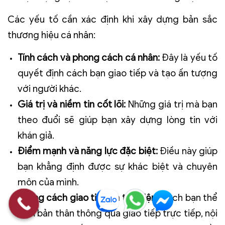
Các yếu tố cần xác định khi xây dựng bản sắc
thương hiệu cá nhân:
Tính cách và phong cách cá nhân
:
Đây là yếu tố
quyết định cách bạn giao tiếp và tạo ấn tượng
với người khác.
Giá trị và niềm tin cốt lõi
:
Những giá trị mà bạn
theo đuổi sẽ giúp bạn xây dựng lòng tin với
khán giả.
Điểm mạnh và năng lực đặc biệt
:
Điều này giúp
bạn khẳng định được sự khác biệt và chuyên
môn của mình.
Phong cách giao tiếp và thể hiện
:
Cách bạn thể
hiện bản thân thông qua giao tiếp trực tiếp, nội