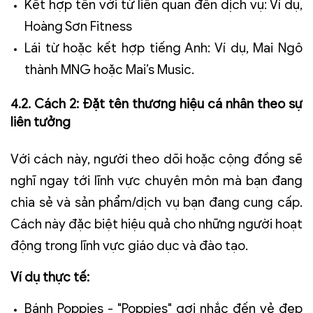
Kết hợp tên với từ liên quan đến dịch vụ:
Ví dụ,
Hoàng Sơn Fitness
Lái từ hoặc kết hợp tiếng Anh:
Ví dụ, Mai Ngô
thành MNG hoặc Mai’s Music.
4.2. Cách 2: Đặt tên thương hiệu cá nhân theo sự
liên tưởng
Với cách này, người theo dõi hoặc cộng đồng sẽ
nghĩ ngay tới lĩnh vực chuyên môn mà bạn đang
chia sẻ và sản phẩm/dịch vụ bạn đang cung cấp.
Cách này đặc biệt hiệu quả cho những người hoạt
động trong lĩnh vực giáo dục và đào tạo.
Ví dụ thực tế:
Bánh Poppies - "Poppies" gợi nhắc đến vẻ đẹp