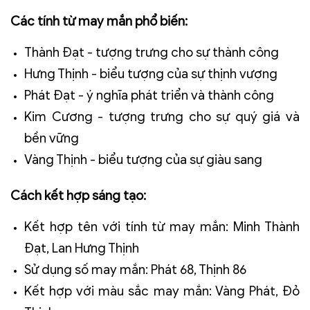
Các tính từ may mắn phổ biến:
Thành Đạt - tượng trưng cho sự thành công
Hưng Thịnh - biểu tượng của sự thịnh vượng
Phát Đạt - ý nghĩa phát triển và thành công
Kim Cương - tượng trưng cho sự quý giá và
bền vững
Vàng Thịnh - biểu tượng của sự giàu sang
Cách kết hợp sáng tạo:
Kết hợp tên với tính từ may mắn: Minh Thành
Đạt, Lan Hưng Thịnh
Sử dụng số may mắn: Phát 68, Thịnh 86
Kết hợp với màu sắc may mắn: Vàng Phát, Đỏ