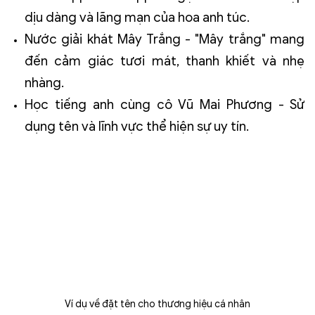
dịu dàng và lãng mạn của hoa anh túc.
Nước giải khát Mây Trắng - "Mây trắng" mang
đến cảm giác tươi mát, thanh khiết và nhẹ
nhàng.
Học tiếng anh cùng cô Vũ Mai Phương - Sử
dụng tên và lĩnh vực thể hiện sự uy tín.
Ví dụ về đặt tên cho thương hiệu cá nhân