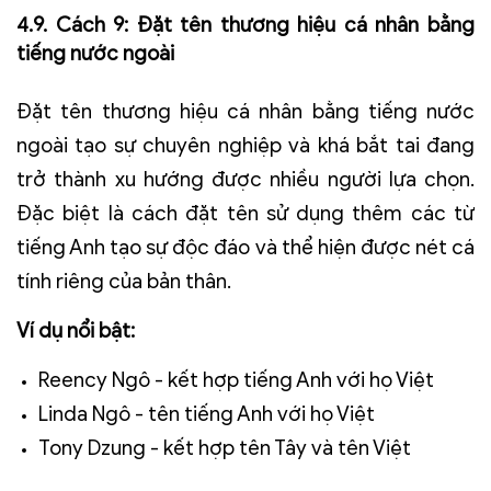
4.9. Cách 9: Đặt tên thương hiệu cá nhân bằng
tiếng nước ngoài
Đặt tên thương hiệu cá nhân
bằng tiếng nước
ngoài tạo sự chuyên nghiệp và khá bắt tai đang
trở thành xu hướng được nhiều người lựa chọn.
Đặc biệt là cách đặt tên sử dụng thêm các từ
tiếng Anh tạo sự độc đáo và thể hiện được nét cá
tính riêng của bản thân.
Ví dụ nổi bật:
Reency Ngô - kết hợp tiếng Anh với họ Việt
Linda Ngô - tên tiếng Anh với họ Việt
Tony Dzung - kết hợp tên Tây và tên Việt